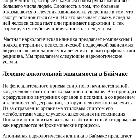
современности, которые с каждым годом рушат жизни все
большего числа людей. Сложность в том, что больные
отказываются от лечения зависимости, уверенные в том, что
смогут остановиться сами. Но это вызывает ломку, вслед за
ней человек снова пьет или принимает наркотики, и так
формируется глубокая привязанность к веществам.
Частная наркологическая клиника предлагает комплексный
подход к терапии с психологической поддержкой зависимых
людей после окончания курса лечения с целью профилактики
рецидива. Мы предлагаем следующие наркологические
услуги.
Лечение алкогольной зависимости в Баймаке
На фоне длительного приема спиртного начинается запой,
когда человек пьет по несколько дней и больше. Это приводит
к разрушению внутренних органов и психики, а со временем
и к личностной деградации, которую невозможно вылечить.
Из-за отравления организма этиловым спиртом его
метаболитами чаще случается алкогольная интоксикация.
Попытки остановиться вызывают абстинентный синдром, так
как нарушаются нейрохимические процессы.
Анонимная наркологическая клиника в Баймаке предлагает