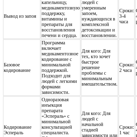
капельницу,
людей с
медикаментозную
умеренным
Сроки:
поддержку,
запоем,
Вывод из запоя
3-4
витамины и
нуждающихся в
часа
препараты для
комплексной
восстановления
детоксикации и
печени и сердца.
восстановлении.
Программа
включает
Для кого:
Для
медикаментозное
тех, кто хочет
кодирование с
быстрое
Базовое
минимальной
Сроки:
решение
кодирование
поддержкой.
2 часа
проблемы с
Подходит для
минимальным
людей с легкими
вмешательством.
формами
зависимости.
Одноразовая
инъекция
препарата
Для кого:
Для
«Эспераль» с
людей с
минимальной
начальной
Кодирование
консультацией
Сроки:
стадией
Эспераль
специалиста.
1 час
зависимости или