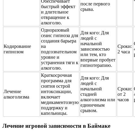
Обеспечивает
после первого
быстрый эффект
срыва.
и длительное
отвращение к
алкоголю.
Одноразовый
Для кого:
Для
сеанс гипноза для
людей с
создания барьера
начальной
Кодирование
на
Сроки:
зависимостью
гипнозом
подсознательном
2 часа
или тем, кто
уровне и
впервые пробует
устранения тяги к
гипнотерапию.
алкоголю.
Краткосрочная
Для кого:
Для
программа для
людей с
снятия острой
начальной
Сроки:
Лечение
интоксикации,
стадией
от 2
алкоголизма
включает
алкоголизма или
часов
медикаментозную
единичным
поддержку и
срывом.
капельницы.
Лечение игровой зависимости в Баймаке