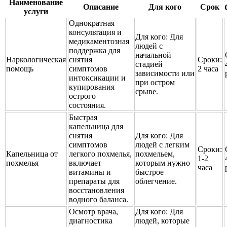
Наименование
Описание
Для кого
Срок
услуги
Однократная
консультация и
Для кого:
Для
медикаментозная
людей с
поддержка для
начальной
Наркологическая
снятия
Сроки:
стадией
помощь
симптомов
2 часа
зависимости или
интоксикации и
при остром
купирования
срыве.
острого
состояния.
Быстрая
капельница для
снятия
Для кого:
Для
симптомов
людей с легким
Сроки:
Капельница от
легкого похмелья,
похмельем,
1-2
похмелья
включает
которым нужно
часа
витамины и
быстрое
препараты для
облегчение.
восстановления
водного баланса.
Осмотр врача,
Для кого:
Для
диагностика
людей, которые