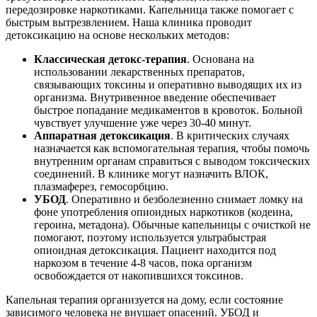
передозировке наркотиками. Капельница также помогает с
быстрым вытрезвлением. Наша клиника проводит
детоксикацию на основе нескольких методов:
Классическая детокс-терапия
. Основана на
использовании лекарственных препаратов,
связывающих токсины и оперативно выводящих их из
организма. Внутривенное введение обеспечивает
быстрое попадание медикаментов в кровоток. Больной
чувствует улучшение уже через 30-40 минут.
Аппаратная детоксикация
. В критических случаях
назначается как вспомогательная терапия, чтобы помочь
внутренним органам справиться с выводом токсических
соединений. В клинике могут назначить ВЛОК,
плазмаферез, гемосорбцию.
УБОД
. Оперативно и безболезненно снимает ломку на
фоне употребления опиоидных наркотиков (кодеина,
героина, метадона). Обычные капельницы с очисткой не
помогают, поэтому используется ультрабыстрая
опиоидная детоксикация. Пациент находится под
наркозом в течение 4-8 часов, пока организм
освобождается от накопившихся токсинов.
Капельная терапия организуется на дому, если состояние
зависимого человека не внушает опасений. УБОД и