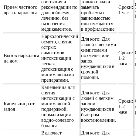
состояния и
только начали
Прием частного
рекомендации по
замечать
Сроки:
врача-нарколога
дальнейшему
проблемы с
1 час
лечению, без
зависимостью
назначения
или нуждаются
медикаментов.
в профилактике.
Наркологический
Для кого:
Для
осмотр, снятие
людей с легкими
острых
симптомами
симптомов
Сроки:
Вызов нарколога
похмелья или
интоксикации,
1-2
на дом
запоя,
легкая
часа
нуждающихся в
детоксикация с
срочной
минимальными
помощи.
препаратами.
Капельница для
снятия
Для кого:
Для
интоксикации с
людей с легким
Сроки:
Капельница от
минимальной
запоем,
1-2
запоя
поддержкой,
нуждающихся в
часа
нормализация
быстром
водно-солевого
восстановлении.
баланса.
Включает
Для кого:
Для